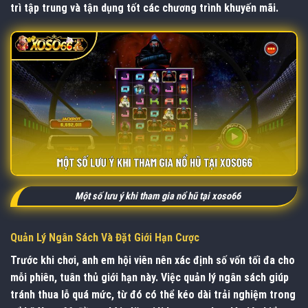
trì tập trung và tận dụng tốt các chương trình khuyến mãi.
Một số lưu ý khi tham gia nổ hũ tại xoso66
Quản Lý Ngân Sách Và Đặt Giới Hạn Cược
Trước khi chơi, anh em hội viên nên xác định số vốn tối đa cho
mỗi phiên, tuân thủ giới hạn này. Việc quản lý ngân sách giúp
tránh thua lỗ quá mức, từ đó có thể kéo dài trải nghiệm trong