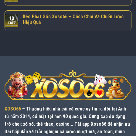
Kèo Phạt Góc Xoso66 – Cách Chơi Và Chiến Lược
10
Hiệu Quả
Th10
XOSO66
– Thương hiệu nhà cái cá cược uy tín
ra đời tại Anh
từ năm 2014
, có mặt tại hơn 90 quốc gia. Cung cấp đa dạng
trò chơi: xổ số, thể thao, casino... Tải app Xoso66 để nhận ưu
đãi hấp dẫn và trải nghiệm cá cược mượt mà, an toàn, minh