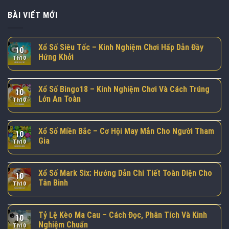
BÀI VIẾT MỚI
Xổ Số Siêu Tốc – Kinh Nghiệm Chơi Hấp Dẫn Đầy
10
Hứng Khởi
Th10
Xổ Số Bingo18 – Kinh Nghiệm Chơi Và Cách Trúng
10
Lớn An Toàn
Th10
Xổ Số Miền Bắc – Cơ Hội May Mắn Cho Người Tham
10
Gia
Th10
Xổ Số Mark Six: Hướng Dẫn Chi Tiết Toàn Diện Cho
10
Tân Binh
Th10
Tỷ Lệ Kèo Ma Cau – Cách Đọc, Phân Tích Và Kinh
10
Nghiệm Chuẩn
Th10