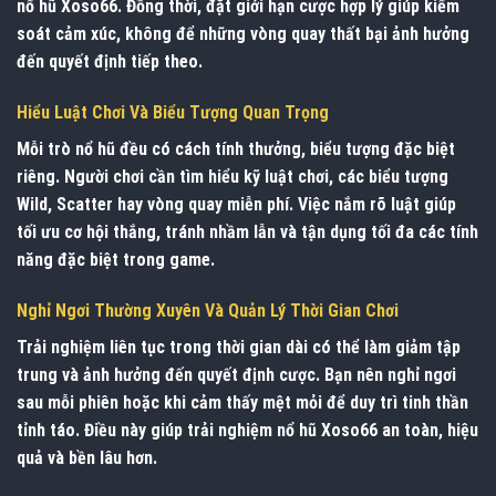
nổ hũ Xoso66
. Đồng thời, đặt giới hạn cược hợp lý giúp kiểm
soát cảm xúc, không để những vòng quay thất bại ảnh hưởng
đến quyết định tiếp theo.
Hiểu Luật Chơi Và Biểu Tượng Quan Trọng
Mỗi trò nổ hũ đều có cách tính thưởng, biểu tượng đặc biệt
riêng. Người chơi cần tìm hiểu kỹ luật chơi, các biểu tượng
Wild, Scatter hay vòng quay miễn phí. Việc nắm rõ luật giúp
tối ưu cơ hội thắng, tránh nhầm lẫn và tận dụng tối đa các tính
năng đặc biệt trong game.
Nghỉ Ngơi Thường Xuyên Và Quản Lý Thời Gian Chơi
Trải nghiệm liên tục trong thời gian dài có thể làm giảm tập
trung và ảnh hưởng đến quyết định cược. Bạn nên nghỉ ngơi
sau mỗi phiên hoặc khi cảm thấy mệt mỏi để duy trì tinh thần
tỉnh táo. Điều này giúp trải nghiệm
nổ hũ Xoso66
an toàn, hiệu
quả và bền lâu hơn.