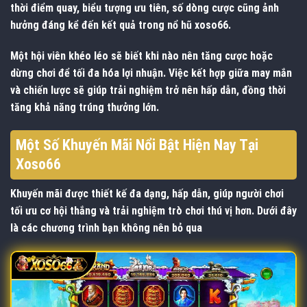
thời điểm quay, biểu tượng ưu tiên, số dòng cược cũng ảnh
hưởng đáng kể đến kết quả trong
nổ hũ xoso66
.
Một hội viên khéo léo sẽ biết khi nào nên tăng cược hoặc
dừng chơi để tối đa hóa lợi nhuận. Việc kết hợp giữa may mắn
và chiến lược sẽ giúp trải nghiệm trở nên hấp dẫn, đồng thời
tăng khả năng trúng thưởng lớn.
Một Số Khuyến Mãi Nổi Bật Hiện Nay Tại
Xoso66
Khuyến mãi được thiết kế đa dạng, hấp dẫn, giúp người chơi
tối ưu cơ hội thắng và trải nghiệm trò chơi thú vị hơn. Dưới đây
là các chương trình bạn không nên bỏ qua