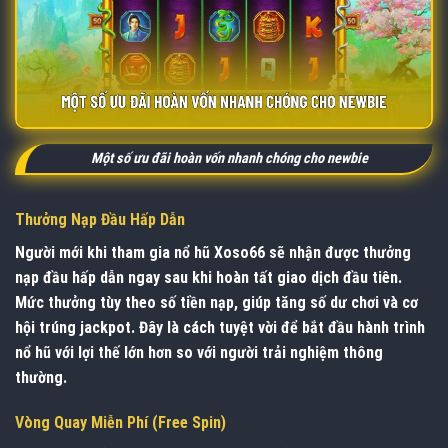
Một số ưu đãi hoàn vốn nhanh chóng cho newbie
Thưởng Nạp Đầu Hấp Dẫn
Người mới khi tham gia
nổ hũ Xoso66
sẽ nhận được thưởng
nạp đầu hấp dẫn ngay sau khi hoàn tất giao dịch đầu tiên.
Mức thưởng tùy theo số tiền nạp, giúp tăng số dư chơi và cơ
hội trúng jackpot. Đây là cách tuyệt vời để bắt đầu hành trình
nổ hũ với lợi thế lớn hơn so với người trải nghiệm thông
thường.
Vòng Quay Miễn Phí (Free Spin)