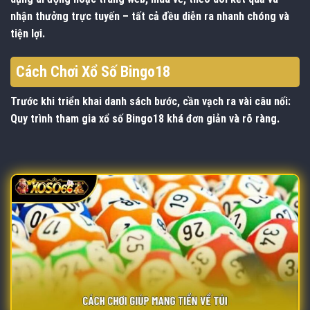
nhận thưởng trực tuyến – tất cả đều diễn ra nhanh chóng và
tiện lợi.
Cách Chơi Xổ Số Bingo18
Trước khi triển khai danh sách bước, cần vạch ra vài câu nối:
Quy trình tham gia
xổ số Bingo18
khá đơn giản và rõ ràng.