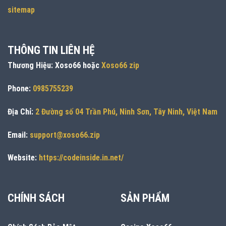
sitemap
THÔNG TIN LIÊN HỆ
Thương Hiệu:
Xoso66 hoặc
Xoso66 zip
Phone:
0985755239
Địa Chỉ:
2 Đường số 04 Trần Phú, Ninh Sơn, Tây Ninh, Việt Nam
Email:
support@xoso66.zip
Website:
https://codeinside.in.net/
CHÍNH SÁCH
SẢN PHẨM