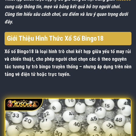
cung cấp thông tin, mẹo và bảng kết quả hỗ trợ người chơi.
Cùng tìm hiểu sâu cách chơi, ưu điểm và lưu ý quan trọng dưới
đây.
Giới Thiệu Hình Thức Xổ Số Bingo18
Xổ số Bingo18
là loại hình trò chơi kết hợp giữa yếu tố may rủi
và chiến thuật, cho phép người chơi chọn các ô theo nguyên
tắc tương tự trò bingo truyền thống – nhưng áp dụng trên nền
tảng vé điện tử hoặc trực tuyến.