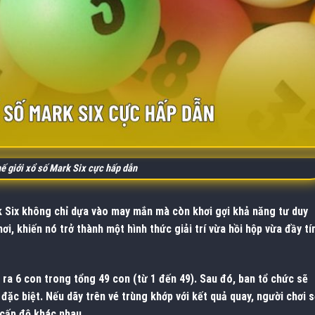
ế giới xổ số Mark Six cực hấp dẫn
 Six
không chỉ dựa vào may mắn mà còn khơi gợi khả năng tư duy
ơi, khiến nó trở thành một hình thức giải trí vừa hồi hộp vừa đầy tí
 ra 6 con trong tổng 49 con (từ 1 đến 49). Sau đó, ban tổ chức sẽ
đặc biệt. Nếu dãy trên vé trùng khớp với kết quả quay, người chơi 
 cấp độ khác nhau.