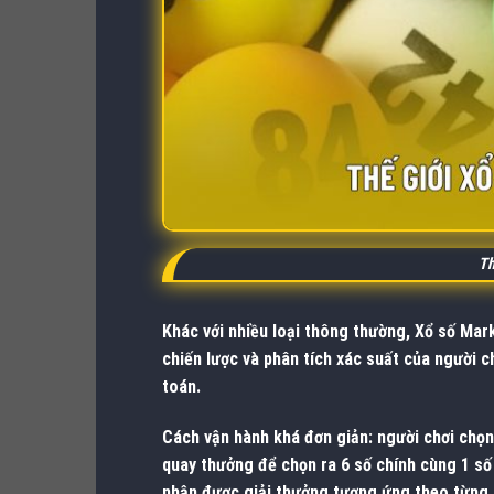
Th
Khác với nhiều loại thông thường,
Xổ số Mark
chiến lược và phân tích xác suất của người ch
toán.
Cách vận hành khá đơn giản: người chơi chọn
quay thưởng để chọn ra 6 số chính cùng 1 số 
nhận được giải thưởng tương ứng theo từng