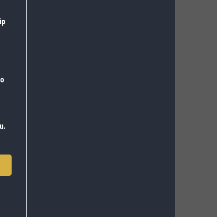
úp
áo
u.