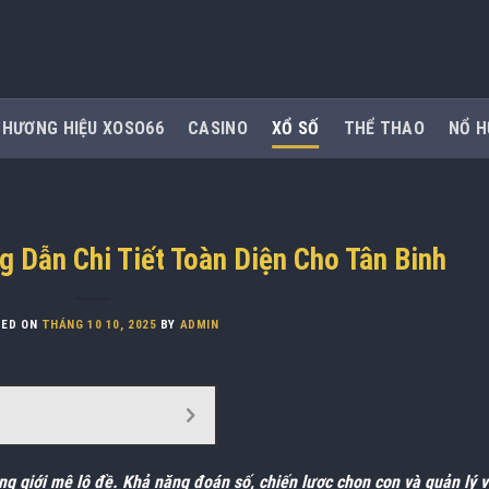
THƯƠNG HIỆU XOSO66
CASINO
XỔ SỐ
THỂ THAO
NỔ H
 Dẫn Chi Tiết Toàn Diện Cho Tân Binh
TED ON
THÁNG 10 10, 2025
BY
ADMIN
g giới mê lô đề. Khả năng đoán số, chiến lược chọn con và quản lý 