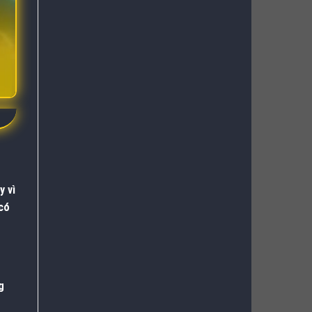
y vì
 có
g