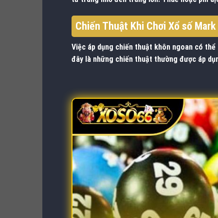
Chiến Thuật Khi Chơi Xổ số Mark 
Việc áp dụng chiến thuật khôn ngoan có thể 
đây là những chiến thuật thường được áp dụ