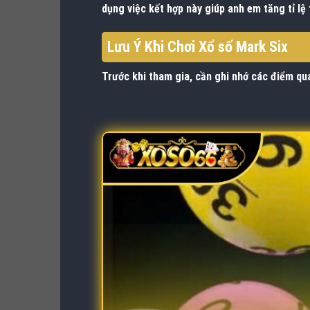
dụng việc kết hợp này giúp anh em tăng tỉ lệ
Lưu Ý Khi Chơi Xổ số Mark Six
Trước khi tham gia, cần ghi nhớ các điểm qu