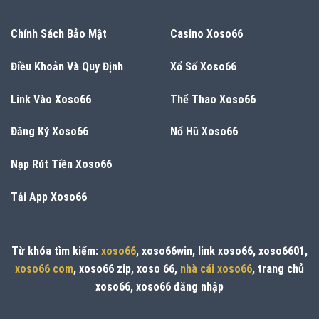
Chính Sách Bảo Mật
Casino Xoso66
Điều Khoản Và Quy Định
Xổ Số Xoso66
Link Vào Xoso66
Thể Thao Xoso66
Đăng Ký Xoso66
Nổ Hũ Xoso66
Nạp Rút Tiền Xoso66
Tải App Xoso66
Từ khóa tìm kiếm:
xoso66
, xoso66win, link xoso66, xoso6601,
xoso66 com
, xoso66 zip, xoso 66,
nhà cái xoso66
, trang chủ
xoso66, xoso66 đăng nhập