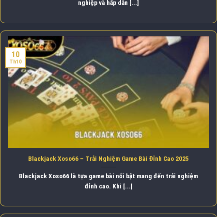
nghiệp và hấp dẫn [...]
10
Th10
Blackjack Xoso66 – Trải Nghiệm Game Bài Đỉnh Cao 2025
Blackjack Xoso66 là tựa game bài nổi bật mang đến trải nghiệm
đỉnh cao. Khi [...]