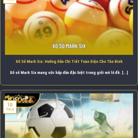
Xổ Số Mark Six: Hướng Dẫn Chi Tiết Toàn Diện Cho Tân Binh
Xổ số Mark Six mang sức hấp dẫn đặc biệt trong giới mê lô đề. [...]
10
Th10