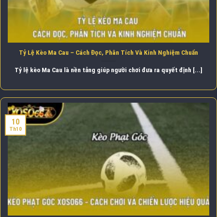
Tỷ Lệ Kèo Ma Cau – Cách Đọc, Phân Tích Và Kinh Nghiệm Chuẩn
Tỷ lệ kèo Ma Cau là nền tảng giúp người chơi đưa ra quyết định [...]
10
Th10