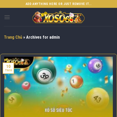
Skip
ADD ANYTHING HERE OR JUST REMOVE IT...
to
content
Trang Chủ
»
Archives for admin
10
Th10