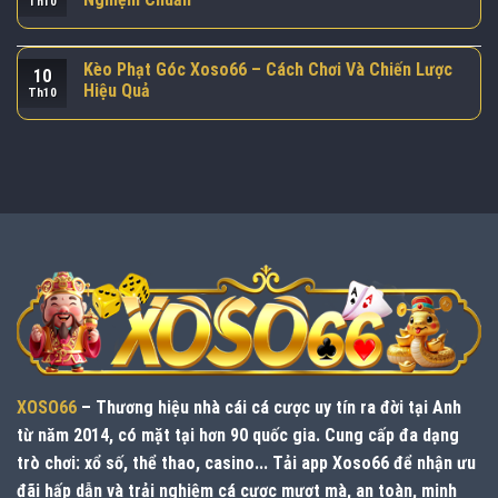
Th10
Kèo Phạt Góc Xoso66 – Cách Chơi Và Chiến Lược
10
Hiệu Quả
Th10
XOSO66
– Thương hiệu nhà cái cá cược uy tín
ra đời tại Anh
từ năm 2014
, có mặt tại hơn 90 quốc gia. Cung cấp đa dạng
trò chơi: xổ số, thể thao, casino... Tải app Xoso66 để nhận ưu
đãi hấp dẫn và trải nghiệm cá cược mượt mà, an toàn, minh