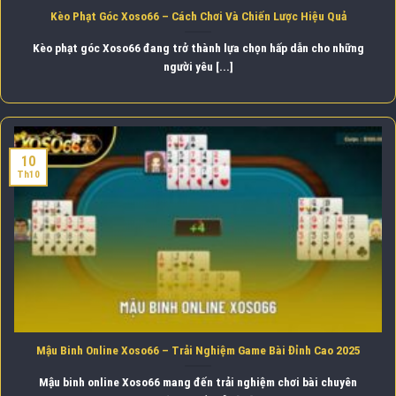
Kèo Phạt Góc Xoso66 – Cách Chơi Và Chiến Lược Hiệu Quả
Kèo phạt góc Xoso66 đang trở thành lựa chọn hấp dẫn cho những
người yêu [...]
10
Th10
Mậu Binh Online Xoso66 – Trải Nghiệm Game Bài Đỉnh Cao 2025
Mậu binh online Xoso66 mang đến trải nghiệm chơi bài chuyên